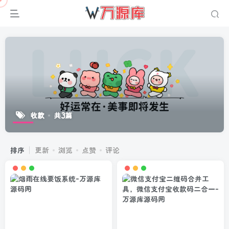
收款
共3篇
排序
更新
浏览
点赞
评论