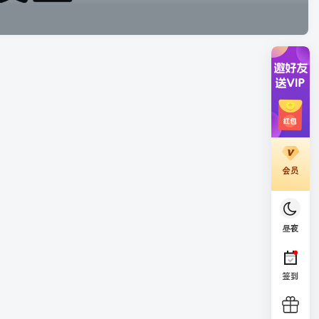
会员
昼夜
签到