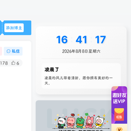
添加博主
16
:
41
:
19
私信
2026年8月8日星期六
178
6
凌晨了
凌晨的风儿带着清新，愿你拥有美好的一
天。