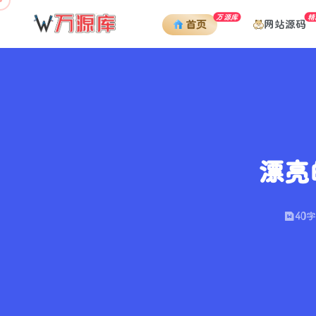
万源库
精
网站源码
首页
漂亮
40字