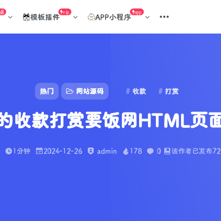
品
vip
app
模板插件
APP小程序
热门
网站源码
收款
打赏
的收款打赏要饭网HTML页
1分钟
2024-12-26
admin
178
0
该作者已发布7