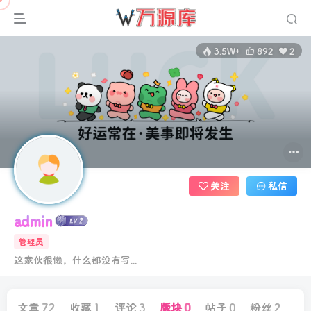
3.5W+
892
2
关注
私信
admin
管理员
这家伙很懒，什么都没有写...
文章
72
收藏
1
评论
3
版块
0
帖子
0
粉丝
2