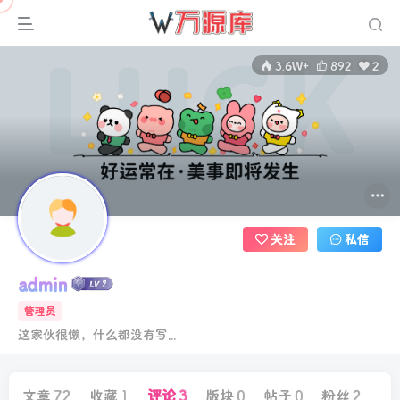
3.6W+
892
2
关注
私信
admin
管理员
这家伙很懒，什么都没有写...
文章
72
收藏
1
评论
3
版块
0
帖子
0
粉丝
2