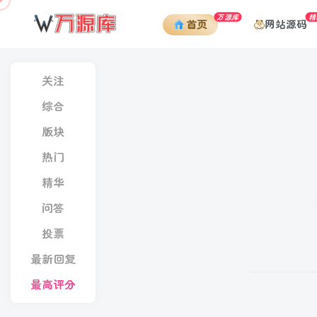
万源库
精
网站源码
首页
关注
综合
版块
热门
精华
问答
投票
最新回复
最高评分