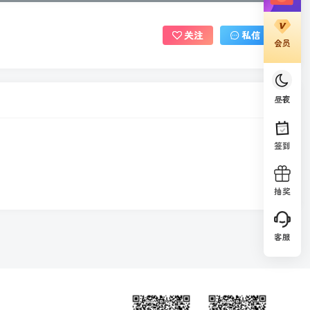
关注
私信
会员
昼夜
签到
抽奖
客服