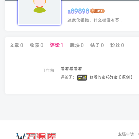
a89898
这家伙很懒，什么都没有写...
文章
0
收藏
0
评论
1
版块
0
帖子
0
粉丝
0
看看看看看
1年前
评论于：
好看的密码弹窗【原创】
友链申请