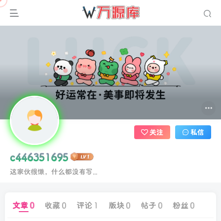
关注
私信
c446351695
这家伙很懒，什么都没有写...
文章
0
收藏
0
评论
1
版块
0
帖子
0
粉丝
0