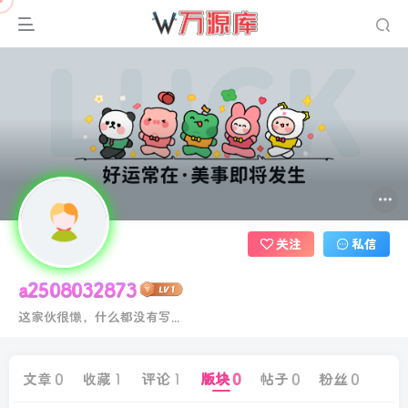
关注
私信
a2508032873
这家伙很懒，什么都没有写...
文章
0
收藏
1
评论
1
版块
0
帖子
0
粉丝
0